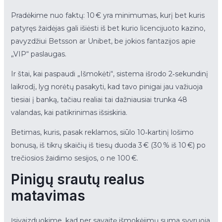
Pradėkime nuo faktų: 10 € yra minimumas, kurį bet kuris
patyręs žaidėjas gali išiėsti iš bet kurio licencijuoto kazino,
pavyzdžiui Betsson ar Unibet, be jokios fantazijos apie
„VIP“ paslaugas.
Ir štai, kai paspaudi „Išmokėti“, sistema išrodo 2‑sekundinį
laikrodį, lyg norėtų pasakyti, kad tavo pinigai jau važiuoja
tiesiai į banką, tačiau realiai tai dažniausiai trunka 48
valandas, kai patikrinimas išsiskiria.
Betimas, kuris, pasak reklamos, siūlo 10‑kartinį lošimo
bonusą, iš tikrų skaičių iš tiesų duoda 3 € (30 % iš 10 €) po
trečiosios žaidimo sesijos, o ne 100 €.
Pinigų srautų realus
matavimas
Įsivaizduokime, kad per savaitę išmokėjimų suma svyruoja