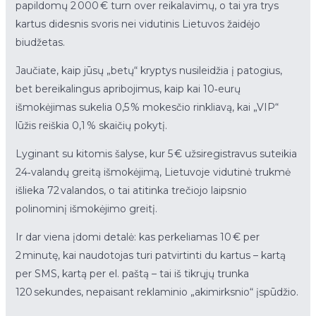
papildomų 2 000 € turn over reikalavimų, o tai yra trys
kartus didesnis svoris nei vidutinis Lietuvos žaidėjo
biudžetas.
Jaučiate, kaip jūsų „betų“ kryptys nusileidžia į patogius,
bet bereikalingus apribojimus, kaip kai 10‑eurų
išmokėjimas sukelia 0,5 % mokesčio rinkliavą, kai „VIP“
lūžis reiškia 0,1 % skaičių pokytį.
Lyginant su kitomis šalyse, kur 5 € užsiregistravus suteikia
24‑valandų greitą išmokėjimą, Lietuvoje vidutinė trukmė
išlieka 72 valandos, o tai atitinka trečiojo laipsnio
polinominį išmokėjimo greitį.
Ir dar viena įdomi detalė: kas perkeliamas 10 € per
2 minutę, kai naudotojas turi patvirtinti du kartus – kartą
per SMS, kartą per el. paštą – tai iš tikrųjų trunka
120 sekundes, nepaisant reklaminio „akimirksnio“ įspūdžio.