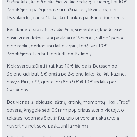
Sužinokite, kaip šie skaičiai veikia realiąją situaciją, kai 10 €
išmokėjimo pajėgumas sumažina jūsų likvidumą per
1,5‑valandų „pause“ laiką, kol bankas patikrina duomenis.
Kai tikrinate visus šiuos skaičius, suprantate, kad kazino
pasiūlymai dažniausiai pasikliauja 7‑dienų „rolling“ periodu,
o ne realiu, perkantinu laikotarpiu, todėl visi 10 €
išmokėjimai turi būti perkelti po 15 dienų.
Kiek svarbu žiūrėti į tai, kad 10 € išeiga iš Betsson po
3 dienų gali būti 5 € grąža po 2‑dienų laiko, kai kiti kazino,
pavyzdžiui, 777, greitai grąžina 9 € iš 10 € indėlio per
6 valandas.
Bet vienas iš labiausiai aštrių kritinių momentų – kai „Free“
dovanų knygelė sėdi 0.5 mm popieriaus storio vietoje, o
tekstas rodomas 8 pt šriftu, taip priverčiant skaitytoją
nuvertinti net savo paskutinį laimėjimą.