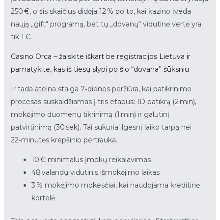
250 €, o šis skaičius didėja 12 % po to, kai kazino įveda
naują „gift“ programą, bet tų „dovanų“ vidutinė vertė yra
tik 1 €.
Casino Orca – žaiskite iškart be registracijos Lietuva ir
pamatykite, kas iš tiesų slypi po šio “dovana” šūksniu
Ir tada ateina staiga 7‑dienos peržiūra, kai patikrinimo
procesas suskaidžiamas į tris etapus: ID patikrą (2 min),
mokėjimo duomenų tikrinimą (1 min) ir galutinį
patvirtinimą (30 sek). Tai sukuria ilgesnį laiko tarpą nei
22‑minutės krepšinio pertrauka.
10 € minimalus įmokų reikalavimas
48 valandų vidutinis išmokėjimo laikas
3 % mokėjimo mokesčiai, kai naudojama kreditinė
kortelė