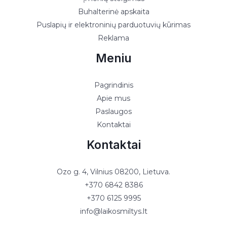
Buhalterinė apskaita
Puslapių ir elektroninių parduotuvių kūrimas
Reklama
Meniu
Pagrindinis
Apie mus
Paslaugos
Kontaktai
Kontaktai
Ozo g. 4, Vilnius 08200, Lietuva.
+370 6842 8386
+370 6125 9995
info@laikosmiltys.lt