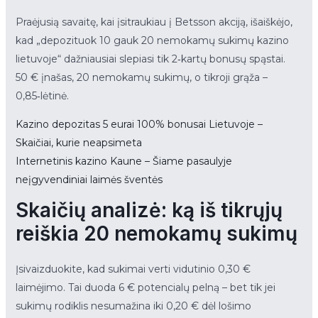
Praėjusią savaitę, kai įsitraukiau į Betsson akciją, išaiškėjo,
kad „depozituok 10 gauk 20 nemokamų sukimų kazino
lietuvoje“ dažniausiai slepiasi tik 2‑kartų bonusų spąstai.
50 € įnašas, 20 nemokamų sukimų, o tikroji grąža –
0,85‑lėtinė.
Kazino depozitas 5 eurai 100% bonusai Lietuvoje –
Skaičiai, kurie neapsimeta
Internetinis kazino Kaune – Šiame pasaulyje
neįgyvendiniai laimės šventės
Skaičių analizė: ką iš tikrųjų
reiškia 20 nemokamų sukimų
Įsivaizduokite, kad sukimai verti vidutinio 0,30 €
laimėjimo. Tai duoda 6 € potencialų pelną – bet tik jei
sukimų rodiklis nesumažina iki 0,20 € dėl lošimo