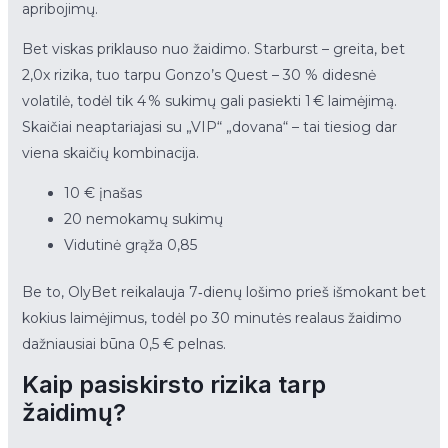
apribojimų.
Bet viskas priklauso nuo žaidimo. Starburst – greita, bet
2,0x rizika, tuo tarpu Gonzo’s Quest – 30 % didesnė
volatilė, todėl tik 4 % sukimų gali pasiekti 1 € laimėjimą.
Skaičiai neaptariajasi su „VIP“ „dovana“ – tai tiesiog dar
viena skaičių kombinacija.
10 € įnašas
20 nemokamų sukimų
Vidutinė grąža 0,85
Be to, OlyBet reikalauja 7‑dienų lošimo prieš išmokant bet
kokius laimėjimus, todėl po 30 minutės realaus žaidimo
dažniausiai būna 0,5 € pelnas.
Kaip pasiskirsto rizika tarp
žaidimų?