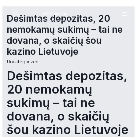
Skip
to
UŽKLAUSA
Dešimtas depozitas, 20
MAI
content
nemokamų sukimų – tai ne
ME
dovana, o skaičių šou
kazino Lietuvoje
Uncategorized
Dešimtas depozitas,
20 nemokamų
sukimų – tai ne
dovana, o skaičių
šou kazino Lietuvoje