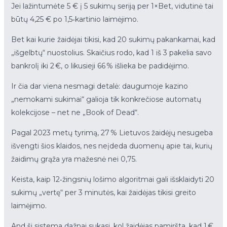
Jei lažintumėte 5 € į 5 sukimų seriją per 1×Bet, vidutinė tai
būtų 4,25 € po 1,5‑kartinio laimėjimo.
Bet kai kurie žaidėjai tikisi, kad 20 sukimų pakankamai, kad
„išgelbtų“ nuostolius. Skaičius rodo, kad 1 iš 3 pakelia savo
bankrolį iki 2 €, o likusieji 66 % išlieka be padidėjimo.
Ir čia dar viena nesmagi detalė: daugumoje kazino
„nemokami sukimai“ galioja tik konkrečiose automatų
kolekcijose – net ne „Book of Dead“.
Pagal 2023 metų tyrimą, 27 % Lietuvos žaidėjų nesugeba
išvengti šios klaidos, nes neįdeda duomenų apie tai, kurių
žaidimų grąža yra mažesnė nei 0,75.
Keista, kaip 12‑žingsnių lošimo algoritmai gali išsklaidyti 20
sukimų „vertę“ per 3 minutės, kai žaidėjas tikisi greito
laimėjimo.
And ši sistema dažnai sukasi, kol žaidėjas pamiršta, kad 1 €