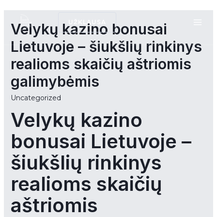
Skip
to
UŽKLAUSA
Velykų kazino bonusai
MAI
content
Lietuvoje – šiukšlių rinkinys
ME
realioms skaičių aštriomis
galimybėmis
Uncategorized
Velykų kazino
bonusai Lietuvoje –
šiukšlių rinkinys
realioms skaičių
aštriomis