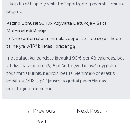
– kaip kalbėti apie „sveikatos“ sportą, bet paversti jį mirtinu
bėgimu.
Kazino Bonusai Su 10x Apyvarta Lietuvoje – Šalta
Matematinė Realija
Lošimo automatai minimalus depozito Lietuvoje – kodėl
tai ne yra „VIP“ bilietas į prabangą
Ir pagaliau, kai bandote ištraukti 90 € per 48 valandas, bet
UI dizainas rodo mažą 8 pt šrifto „Withdraw“ mygtuką –
toks miniatiūrinis, beširdis, bet tai vienintelė priežastis,
kodėl šis „VIP“ „gift“ jausmas greitai paverčiamas
nepatogiu prisiminimu.
Post
←
Previous
Next Post
→
navigation
Post