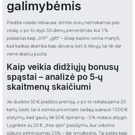
galimybėmis
Pradžia visada riebiausia: šimtas eurų nemokamas pas
veidą, o po to slypi 30‑dienų perveržimas, kur 1 %
paslėptas kaip „VIP“ „gift“ – šitaip kazino verčia manyti,
kad kažkas skamba kaip dovana, bet iš tikrųjų tai tik dar
viena skaičių puota.
Kaip veikia didžiųjų bonusų
spąstai – analizė po 5‑ų
skaitmenų skaičiumi
Jei duokite 50 € pradžios premiją, o po to reikalaujama 20
kartų žaisti, tai iš esmės priverčiate žaidėją sukrauti 1 000 €
statymų, kad gautų tik 50 € išpinamą – 5 % realaus atlygio.
Lyginkite su 20 € „free spin“ pasiūlymu, kur vidutinė
sūkurio pelningumas 2,5% – dar smulkesnis. Tai patiks kaip