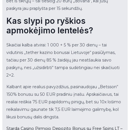
bet iš tikrųjų – tai tiesiog 20 eurų „dovana“, kai jūsų
paskyra jau praplyšta per 15 sekundžių.
Kas slypi po ryškios
apmokėjimo lentelės?
Skaičiai kalba atvirai: 1 000 + 5 % per 30 dienų – tai
vidutinis „tether kazino bonusai Lietuvoje“ pasiūlymas,
tačiau per 30 dienų 85 % žaidėjų jau neatšaukia savo
paskyrų, nes „užsidirbti“ tampa sudėtingiau nei skaičiuoti
2+2.
Kalbant apie realius pavyzdžius, pasinaudojau „Betsson“
150% bonusu su 50 EUR pradiniu įnašu. Apskaičiavus, tai
realiai reiškia 75 EUR papildomų pinigų, bet su 10x lošimo
reikalavimu gaunate tik 7,5 EUR laimėjimo galimybę, kol
likusi bonusų dalis dingsta.
Starda Casino Pirmojo Depozito Bonus su Free Spins LT –