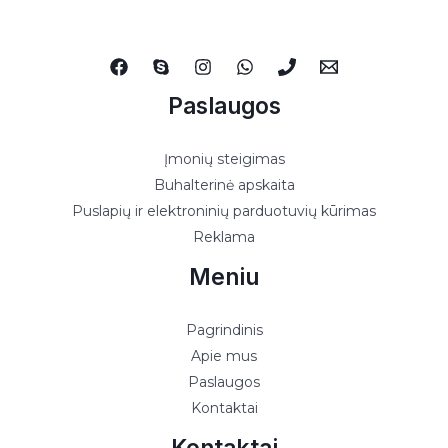
Paslaugos
Įmonių steigimas
Buhalterinė apskaita
Puslapių ir elektroninių parduotuvių kūrimas
Reklama
Meniu
Pagrindinis
Apie mus
Paslaugos
Kontaktai
Kontaktai