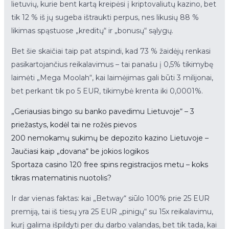
lietuvių, kurie bent kartą kreipėsi į kriptovaliutų kazino, bet
tik 12 % iš jų sugeba ištraukti perpus, nes likusių 88 %
likimas spąstuose „kreditų“ ir „bonusų“ sąlygų.
Bet šie skaičiai taip pat atspindi, kad 73 % žaidėjų renkasi
pasikartojančius reikalavimus – tai panašu į 0,5% tikimybę
laimėti „Mega Moolah“, kai laimėjimas gali būti 3 milijonai,
bet perkant tik po 5 EUR, tikimybė krenta iki 0,0001%.
„Geriausias bingo su banko pavedimu Lietuvoje“ – 3
priežastys, kodėl tai ne rožės pievos
200 nemokamų sukimų be depozito kazino Lietuvoje –
Jaučiasi kaip „dovana“ be jokios logikos
Sportaza casino 120 free spins registracijos metu – koks
tikras matematinis nuotolis?
Ir dar vienas faktas: kai „Betway“ siūlo 100% prie 25 EUR
premiją, tai iš tiesų yra 25 EUR „pinigų“ su 15x reikalavimu,
kurį galima išpildyti per du darbo valandas, bet tik tada, kai