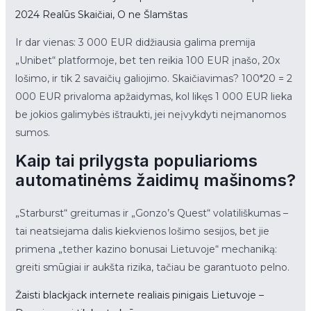
2024 Realūs Skaičiai, O ne Šlamštas
Ir dar vienas: 3 000 EUR didžiausia galima premija
„Unibet“ platformoje, bet ten reikia 100 EUR įnašo, 20x
lošimo, ir tik 2 savaičių galiojimo. Skaičiavimas? 100*20 = 2
000 EUR privaloma apžaidymas, kol likęs 1 000 EUR lieka
be jokios galimybės ištraukti, jei neįvykdyti neįmanomos
sumos.
Kaip tai prilygsta populiarioms
automatinėms žaidimų mašinoms?
„Starburst“ greitumas ir „Gonzo’s Quest“ volatiliškumas –
tai neatsiejama dalis kiekvienos lošimo sesijos, bet jie
primena „tether kazino bonusai Lietuvoje“ mechaniką:
greiti smūgiai ir aukšta rizika, tačiau be garantuoto pelno.
Žaisti blackjack internete realiais pinigais Lietuvoje –