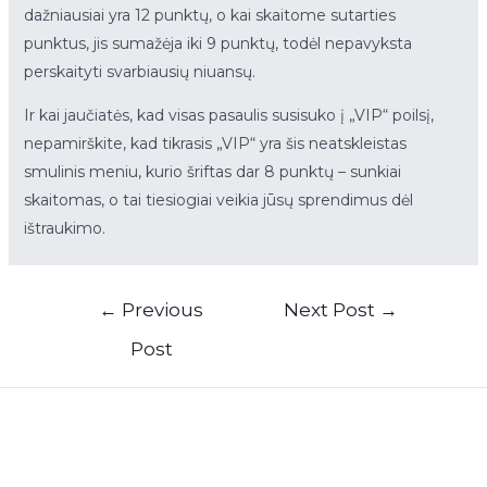
dažniausiai yra 12 punktų, o kai skaitome sutarties
punktus, jis sumažėja iki 9 punktų, todėl nepavyksta
perskaityti svarbiausių niuansų.
Ir kai jaučiatės, kad visas pasaulis susisuko į „VIP“ poilsį,
nepamirškite, kad tikrasis „VIP“ yra šis neatskleistas
smulinis meniu, kurio šriftas dar 8 punktų – sunkiai
skaitomas, o tai tiesiogiai veikia jūsų sprendimus dėl
ištraukimo.
Post
←
Previous
Next Post
→
navigation
Post