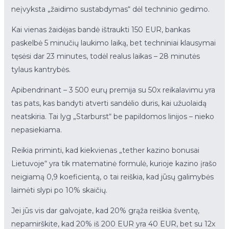
neįvyksta „žaidimo sustabdymas“ dėl techninio gedimo.
Kai vienas žaidėjas bandė ištraukti 150 EUR, bankas
paskelbė 5 minučių laukimo laiką, bet techniniai klausymai
tęsėsi dar 23 minutes, todėl realus laikas – 28 minutės
tylaus kantrybės.
Apibendrinant – 3 500 eurų premija su 50x reikalavimu yra
tas pats, kas bandyti atverti sandėlio duris, kai užuolaidą
neatskiria. Tai lyg „Starburst“ be papildomos linijos – nieko
nepasiekiama.
Reikia priminti, kad kiekvienas „tether kazino bonusai
Lietuvoje“ yra tik matematinė formulė, kurioje kazino įrašo
neigiamą 0,9 koeficientą, o tai reiškia, kad jūsų galimybės
laimėti slypi po 10% skaičių.
Jei jūs vis dar galvojate, kad 20% grąža reiškia šventę,
nepamirškite, kad 20% iš 200 EUR yra 40 EUR, bet su 12x