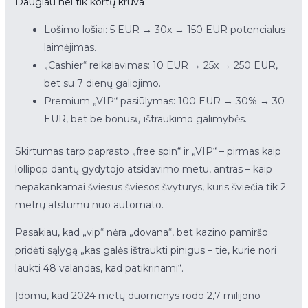
Daugiau nei tik kortų krūva
Lošimo lošiai: 5 EUR → 30x → 150 EUR potencialus
laimėjimas.
„Cashier“ reikalavimas: 10 EUR → 25x → 250 EUR,
bet su 7 dienų galiojimo.
Premium „VIP“ pasiūlymas: 100 EUR → 30% → 30
EUR, bet be bonusų ištraukimo galimybės.
Skirtumas tarp paprasto „free spin“ ir „VIP“ – pirmas kaip
lollipop dantų gydytojo atsidavimo metu, antras – kaip
nepakankamai šviesus šviesos švyturys, kuris šviečia tik 2
metrų atstumu nuo automato.
Pasakiau, kad „vip“ nėra „dovana“, bet kazino pamiršo
pridėti sąlygą „kas galės ištraukti pinigus – tie, kurie nori
laukti 48 valandas, kad patikrinami“.
Įdomu, kad 2024 metų duomenys rodo 2,7 milijono