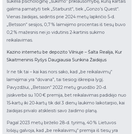
sukelia psichologinę „sukimo“ priklausomybę, kurią kartais
galima pamatyti tiek „Starburst“, tiek „Gonzo’s Quest“.
Vienas žaidėjas, sėdintis prie 2024 metų lapkričio 5‑d.
„Betsson“ sesijos, 0,7 % laimėjimo procentas iš tiesų buvo
0,2 % mažesnis nei jo vidutinis 2‑kartinis sukimo
reikalavimas.
Kazino internetu be depozito Vilniuje – Šalta Realija, Kur
Skaitmeninis Ryšys Daugiausia Sunkina Žaidėjus
Ir ne tik tai – kai kas nors sako, kad „be reikalavimų“
laimėjimai yra “dovana”, tai tiesiog iškreipia lygį.
Pavyzdžiui, „Betsson“ 2022 metų gruodžio 20‑d.
įsiskverbė su 100 € premija, bet reikalavimas padidėjo nuo
15‑kartų iki 20‑kartų tik dėl 3 dienų laukimo laikotarpio, kai
žaidėjas privalo atskleisti savo žaidimo planą.
Pagal 2023 metų birželio 28‑d. tyrimą, 40 % Lietuvos
lošėjų galvoja, kad „be reikalavimų“ premija iš tiesų yra