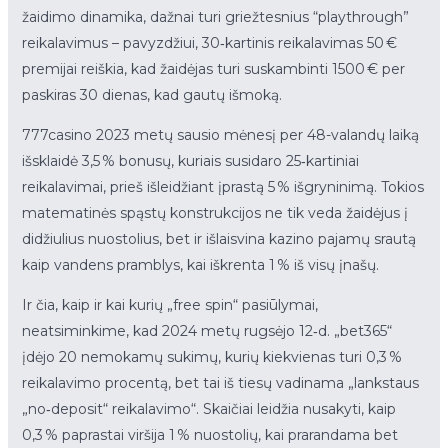
žaidimo dinamika, dažnai turi griežtesnius “playthrough”
reikalavimus – pavyzdžiui, 30‑kartinis reikalavimas 50 €
premijai reiškia, kad žaidėjas turi suskambinti 1500 € per
paskiras 30 dienas, kad gautų išmoką.
777casino 2023 metų sausio mėnesį per 48-valandų laiką
išsklaidė 3,5 % bonusų, kuriais susidaro 25‑kartiniai
reikalavimai, prieš išleidžiant įprastą 5 % išgryninimą. Tokios
matematinės spąstų konstrukcijos ne tik veda žaidėjus į
didžiulius nuostolius, bet ir išlaisvina kazino pajamų srautą
kaip vandens pramblys, kai iškrenta 1 % iš visų įnašų.
Ir čia, kaip ir kai kurių „free spin“ pasiūlymai,
neatsiminkime, kad 2024 metų rugsėjo 12‑d. „bet365“
įdėjo 20 nemokamų sukimų, kurių kiekvienas turi 0,3 %
reikalavimo procentą, bet tai iš tiesų vadinama „lankstaus
„no‑deposit“ reikalavimo“. Skaičiai leidžia nusakyti, kaip
0,3 % paprastai viršija 1 % nuostolių, kai prarandama bet