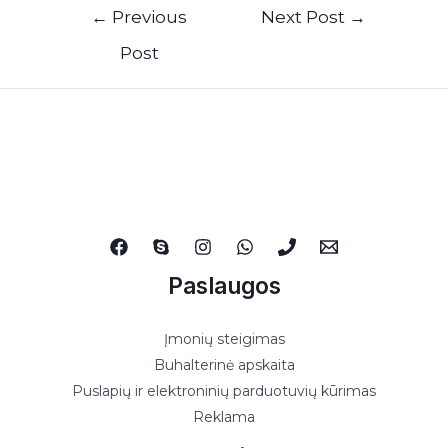
Post
←
Previous
Next Post
→
navigation
Post
Paslaugos
Įmonių steigimas
Buhalterinė apskaita
Puslapių ir elektroninių parduotuvių kūrimas
Reklama