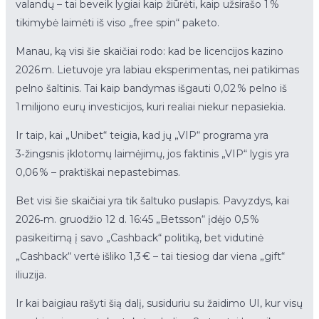
valandų – tai beveik lygiai kaip žiūrėti, kaip užsirašo 1 %
tikimybė laimėti iš viso „free spin“ paketo.
Manau, ką visi šie skaičiai rodo: kad be licencijos kazino
2026 m. Lietuvoje yra labiau eksperimentas, nei patikimas
pelno šaltinis. Tai kaip bandymas išgauti 0,02 % pelno iš
1 milijono eurų investicijos, kuri realiai niekur nepasiekia.
Ir taip, kai „Unibet“ teigia, kad jų „VIP“ programa yra
3‑žingsnis įklotomų laimėjimų, jos faktinis „VIP“ lygis yra
0,06 % – praktiškai nepastebimas.
Bet visi šie skaičiai yra tik šaltuko puslapis. Pavyzdys, kai
2026‑m. gruodžio 12 d. 16:45 „Betsson“ įdėjo 0,5 %
pasikeitimą į savo „Cashback“ politiką, bet vidutinė
„Cashback“ vertė išliko 1,3 € – tai tiesiog dar viena „gift“
iliuzija.
Ir kai baigiau rašyti šią dalį, susiduriu su žaidimo UI, kur visų