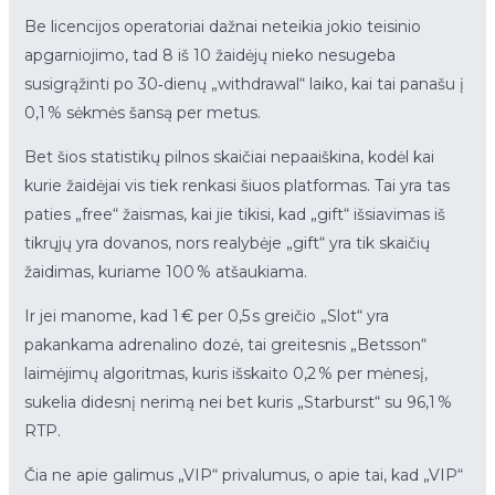
Be licencijos operatoriai dažnai neteikia jokio teisinio
apgarniojimo, tad 8 iš 10 žaidėjų nieko nesugeba
susigrąžinti po 30‑dienų „withdrawal“ laiko, kai tai panašu į
0,1 % sėkmės šansą per metus.
Bet šios statistikų pilnos skaičiai nepaaiškina, kodėl kai
kurie žaidėjai vis tiek renkasi šiuos platformas. Tai yra tas
paties „free“ žaismas, kai jie tikisi, kad „gift“ išsiavimas iš
tikrųjų yra dovanos, nors realybėje „gift“ yra tik skaičių
žaidimas, kuriame 100 % atšaukiama.
Ir jei manome, kad 1 € per 0,5 s greičio „Slot“ yra
pakankama adrenalino dozė, tai greitesnis „Betsson“
laimėjimų algoritmas, kuris išskaito 0,2 % per mėnesį,
sukelia didesnį nerimą nei bet kuris „Starburst“ su 96,1 %
RTP.
Čia ne apie galimus „VIP“ privalumus, o apie tai, kad „VIP“