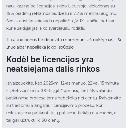
nauji kazino be licencijos iškipo Lietuvoje, kiekvienas su
15 % pradinių reklamos biudžetu ir 7,2 % metiniu augimu.
Šios statistikos niekada nepaliečia „VIP“ skaičių, bet kai
kurie žaidėjai jas laiko svarbiausiu rodikliu.
11 casino bonus be depozito momentinis išmokėjimas – Ši
„nuolaida“ nepalieka jokio įspūdžio
Kodėl be licencijos yra
neatsiejama dalis rinkos
Įsivaizduokite, kad 2025‑m. 12‑as mėnuo, 22 val. 15 minutė
– „Betsson“ siūlo 100 € „gift“ bonusių, bet 48‑valandų
patikrinimo procese joms nebelieka nei centų. Palyginkite
su tradiciniu 5‑žingsniu licencijavimo procesu, kur
reikalaujama patikrinti trijų patikimų tiekėjų duomenis, o
tai gali užtrukti iki 30 dienų.