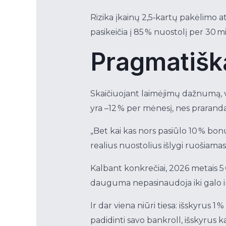
Rizika įkainų 2,5‑kartų pakėlimo at
pasikeičia į 85 % nuostolį per 30 m
Pragmatišk
Skaičiuojant laimėjimų dažnumą, vi
yra –12 % per mėnesį, nes praranda 
„Bet kai kas nors pasiūlo 10 % bonus
realius nuostolius išlygi ruošiam
Kalbant konkrečiai, 2026 metais 5 €
dauguma nepasinaudoja iki galo ir 
Ir dar viena niūri tiesa: išskyrus 1
padidinti savo bankroll, išskyrus ka