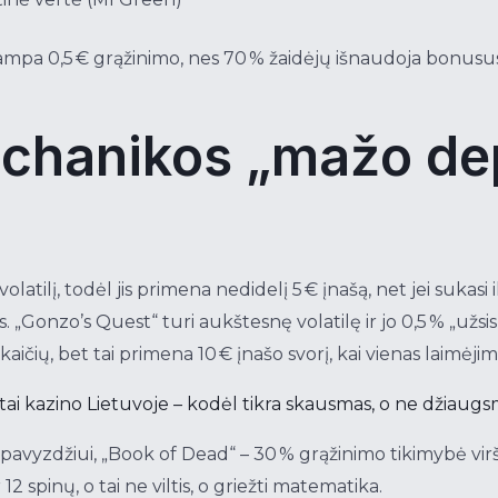
 tampa 0,5 € grąžinimo, nes 70 % žaidėjų išnaudoja bonusu
chanikos „mažo de
olatilį, todėl jis primena nedidelį 5 € įnašą, net jei sukas
 „Gonzo’s Quest“ turi aukštesnę volatilę ir jo 0,5 % „užsis
kaičių, bet tai primena 10 € įnašo svorį, kai vienas laimėjima
i kazino Lietuvoje – kodėl tikra skausmas, o ne džiaugs
– pavyzdžiui, „Book of Dead“ – 30 % grąžinimo tikimybė virši
 12 spinų, o tai ne viltis, o griežti matematika.