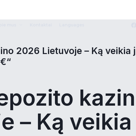
pie mus
Kontaktai
Languages
no 2026 Lietuvoje – Ką veikia 
 €“
pozito kazi
e – Ką veikia