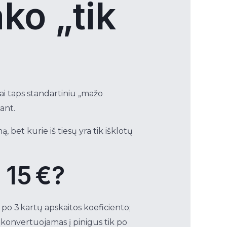
ko „tik
tai taps standartiniu „mažo
ant.
bet kurie iš tiesų yra tik išklotų
 15 €?
ų“ po 3 kartų apskaitos koeficiento;
ūti konvertuojamas į pinigus tik po