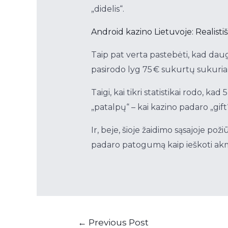
„didelis“.
Android kazino Lietuvoje: Realisti
Taip pat verta pastebėti, kad dau
pasirodo lyg 75 € sukurtų sukurian
Taigi, kai tikri statistikai rodo, kad
„patalpų“ – kai kazino padaro „gift“
Ir, beje, šioje žaidimo sąsajoje pož
padaro patogumą kaip ieškoti ak
Post
←
Previous Post