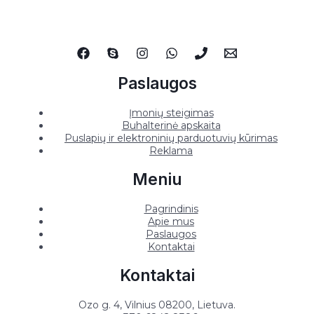
Paslaugos
Įmonių steigimas
Buhalterinė apskaita
Puslapių ir elektroninių parduotuvių kūrimas
Reklama
Meniu
Pagrindinis
Apie mus
Paslaugos
Kontaktai
Kontaktai
Ozo g. 4, Vilnius 08200, Lietuva.