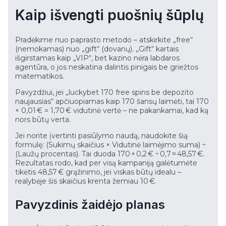
Kaip išvengti puošnių šūplų
Pradėkime nuo paprasto metodo – atskirkite „free“
(nemokamas) nuo „gift“ (dovanų). „Gift“ kartais
išgirstamas kaip „VIP“, bet kazino nėra labdaros
agentūra, o jos neskatina dalintis pinigais be griežtos
matematikos.
Pavyzdžiui, jei „luckybet 170 free spins be depozito
naujausias“ apčiuopiamas kaip 170 šansų laimėti, tai 170
× 0,01 € = 1,70 € vidutinė vertė – ne pakankamai, kad ką
nors būtų verta.
Jei norite įvertinti pasiūlymo naudą, naudokite šią
formulę: (Sukimų skaičius × Vidutinė laimėjimo suma) ÷
(Laužų procentas). Tai duoda 170 × 0,2 € ÷ 0,7 ≈ 48,57 €.
Rezultatas rodo, kad per visą kampaniją galėtumėte
tikėtis 48,57 € grąžinimo, jei viskas būtų idealu –
realybėje šis skaičius krenta žemiau 10 €.
Pavyzdinis žaidėjo planas