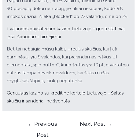
Pagal mano analizę, jei 1 % žaidimų teisininkų skaito
30‑puslapių dokumentaciją, jie tikrai nesupras, kodėl 5 €
įmokos dažnai išlieka „blocked“ po 72 valandų, o ne po 24.
1 valandos paysafecard kazino Lietuvoje – greiti statiniai,
lėtai išduodami laimėjimai
Bet tai nebaigia mūsų kalbų – realus skaičius, kurį aš
paminėsiu, yra 9 valandos, kai prarandamas ryškus UI
elementas „spin button“, kurio šriftas yra 10 pt, o vartotojo
patirtis tampa beveik nevaldomi, kai šitas mažas
mygtukas šlapiųjų rankų nepatenka.
Geriausias kazino su kreditine kortele Lietuvoje – Šaltas
skaičių ir sandoriai, ne šventės
Post
←
Previous
Next Post
→
navigation
Post