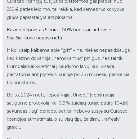
Curacao licenciją susijusios platformos gali pradėti nuo
250 € paties leidimo, tai reiškia, kad žemesnės kokybės
grąža paprastai yra atsipirkama.
Kazino depozitas 5 eurai 100% bonusai Lietuvoje –
Skaičiai, kurie neapsimeta
Ir kol šitaip kalbame apie “gift” – ne, niekas nepasidžiaugs,
kad kazino dovanoja „nemokamus“ pinigus, nes tai tik
trumpalaikiai kvietimai į šaudymo laivą, kurį visada
pastatoma ant plytelės, kurioje po 2‑ų mėnesių pasikeičia
tik nuostatos.
Be to, 2024 metų liepos 1‑ąją „Unibet“ įvedė naują
saugumo protokolą, kai 0,9 % žaidėjų turėjo patirti 10‑dalį
sekundės „lag“ periodo, bet tai nebuvo susiję su Curacao
licencijos atmetimais, o su visų tipų žaidimų „refresh“
greičiu.