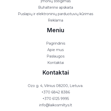
Įmonių steigimas
Buhalterinė apskaita
Puslapių ir elektroninių parduotuvių kūrimas
Reklama
Meniu
Pagrindinis
Apie mus
Paslaugos
Kontaktai
Kontaktai
Ozo g. 4, Vilnius 08200, Lietuva.
+370 6842 8386
+370 6125 9995
info@laikosmiltys.lt