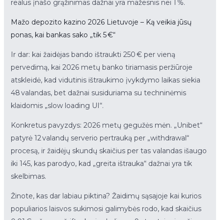
realus įnašo grąžinimas dažnai yra mažesnis nei 1 %.
Mažo depozito kazino 2026 Lietuvoje – Ką veikia jūsų
ponas, kai bankas sako „tik 5 €“
Ir dar: kai žaidėjas bando ištraukti 250 € per vieną
pervedimą, kai 2026 metų banko tiriamasis peržiūroje
atskleidė, kad vidutinis ištraukimo įvykdymo laikas siekia
48 valandas, bet dažnai susiduriama su techninėmis
klaidomis „slow loading UI“.
Konkretus pavyzdys: 2026 metų gegužės mėn. „Unibet“
patyrė 12 valandų serverio pertrauką per „withdrawal“
procesą, ir žaidėjų skundų skaičius per tas valandas išaugo
iki 145, kas parodyo, kad „greita ištrauka“ dažnai yra tik
skelbimas.
Žinote, kas dar labiau piktina? Žaidimų sąsajoje kai kurios
populiarios laisvos sukimosi galimybės rodo, kad skaičius