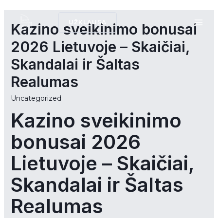
Skip
to
UŽKLAUSA
Kazino sveikinimo bonusai
MAI
content
2026 Lietuvoje – Skaičiai,
ME
Skandalai ir Šaltas
Realumas
Uncategorized
Kazino sveikinimo
bonusai 2026
Lietuvoje – Skaičiai,
Skandalai ir Šaltas
Realumas