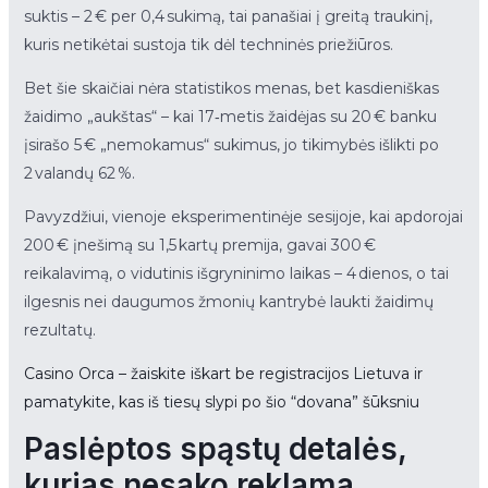
suktis – 2 € per 0,4 sukimą, tai panašiai į greitą traukinį,
kuris netikėtai sustoja tik dėl techninės priežiūros.
Bet šie skaičiai nėra statistikos menas, bet kasdieniškas
žaidimo „aukštas“ – kai 17‑metis žaidėjas su 20 € banku
įsirašo 5 € „nemokamus“ sukimus, jo tikimybės išlikti po
2 valandų 62 %.
Pavyzdžiui, vienoje eksperimentinėje sesijoje, kai apdorojai
200 € įnešimą su 1,5 kartų premija, gavai 300 €
reikalavimą, o vidutinis išgryninimo laikas – 4 dienos, o tai
ilgesnis nei daugumos žmonių kantrybė laukti žaidimų
rezultatų.
Casino Orca – žaiskite iškart be registracijos Lietuva ir
pamatykite, kas iš tiesų slypi po šio “dovana” šūksniu
Paslėptos spąstų detalės,
kurias nesako reklama