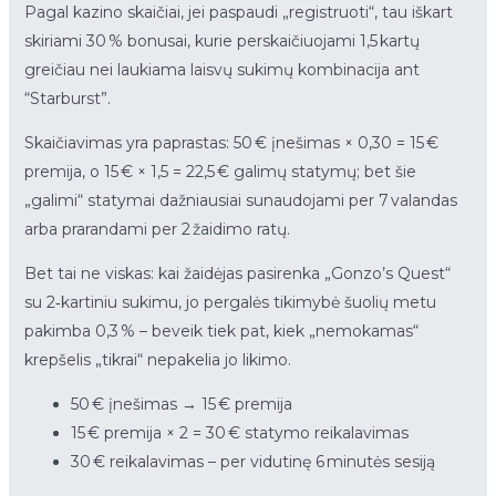
Pagal kazino skaičiai, jei paspaudi „registruoti“, tau iškart
skiriami 30 % bonusai, kurie perskaičiuojami 1,5 kartų
greičiau nei laukiama laisvų sukimų kombinacija ant
“Starburst”.
Skaičiavimas yra paprastas: 50 € įnešimas × 0,30 = 15 €
premija, o 15 € × 1,5 = 22,5 € galimų statymų; bet šie
„galimi“ statymai dažniausiai sunaudojami per 7 valandas
arba prarandami per 2 žaidimo ratų.
Bet tai ne viskas: kai žaidėjas pasirenka „Gonzo’s Quest“
su 2‑kartiniu sukimu, jo pergalės tikimybė šuolių metu
pakimba 0,3 % – beveik tiek pat, kiek „nemokamas“
krepšelis „tikrai“ nepakelia jo likimo.
50 € įnešimas → 15 € premija
15 € premija × 2 = 30 € statymo reikalavimas
30 € reikalavimas – per vidutinę 6 minutės sesiją