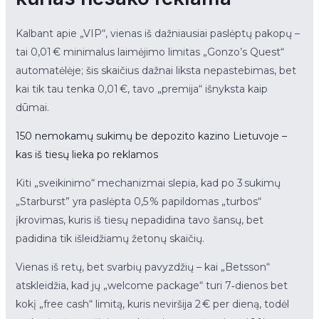
Kalbant apie „VIP“, vienas iš dažniausiai paslėptų pakopų –
tai 0,01 € minimalus laimėjimo limitas „Gonzo’s Quest“
automatėlėje; šis skaičius dažnai liksta nepastebimas, bet
kai tik tau tenka 0,01 €, tavo „premija“ išnyksta kaip
dūmai.
150 nemokamų sukimų be depozito kazino Lietuvoje –
kas iš tiesų lieka po reklamos
Kiti „sveikinimo“ mechanizmai slepia, kad po 3 sukimų
„Starburst” yra paslėpta 0,5 % papildomas „turbos“
įkrovimas, kuris iš tiesų nepadidina tavo šansų, bet
padidina tik išleidžiamų žetonų skaičių.
Vienas iš retų, bet svarbių pavyzdžių – kai „Betsson“
atskleidžia, kad jų „welcome package“ turi 7‑dienos bet
kokį „free cash“ limitą, kuris neviršija 2 € per dieną, todėl