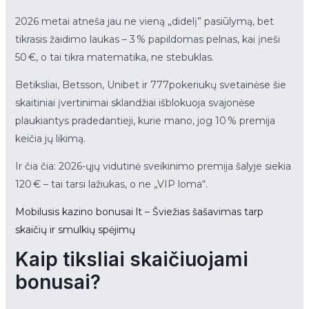
2026 metai atneša jau ne vieną „didelį” pasiūlymą, bet
tikrasis žaidimo laukas – 3 % papildomas pelnas, kai įneši
50 €, o tai tikra matematika, ne stebuklas.
Betiksliai, Betsson, Unibet ir 777pokeriukų svetainėse šie
skaitiniai įvertinimai sklandžiai išblokuoja svajonėse
plaukiantys pradedantieji, kurie mano, jog 10 % premija
keičia jų likimą.
Ir čia čia: 2026-ųjų vidutinė sveikinimo premija šalyje siekia
120 € – tai tarsi lažiukas, o ne „VIP loma“.
Mobilusis kazino bonusai lt – Šviežias šašavimas tarp
skaičių ir smulkių spėjimų
Kaip tiksliai skaičiuojami
bonusai?