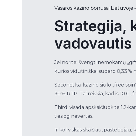
Vasaros kazino bonusai Lietuvoje –
Strategija,
vadovautis
Jei norite išvengti nemokamų „gift“
kurios vidutiniškai sudaro 0,33 % n
Second, kai kazino siūlo „free spin“
30 % RTP. Tai reiškia, kad iš 10 € „
Third, visada apskaičiuokite 1,2‑ka
tiesiog nevertas.
Ir kol viskas skaičiau, pastebėjau,