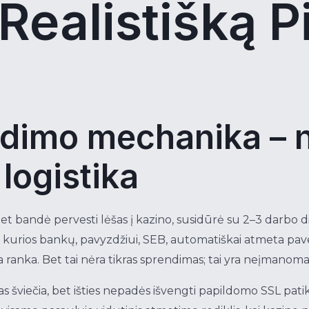
 Realistišką P
dimo mechanika – 
logistika
et bandė pervesti lėšas į kazino, susidūrė su 2–3 darbo di
kurios bankų, pavyzdžiui, SEB, automatiškai atmeta pave
ranka. Bet tai nėra tikras sprendimas; tai yra neįmanoma 
sas šviečia, bet išties nepadės išvengti papildomo SSL pati