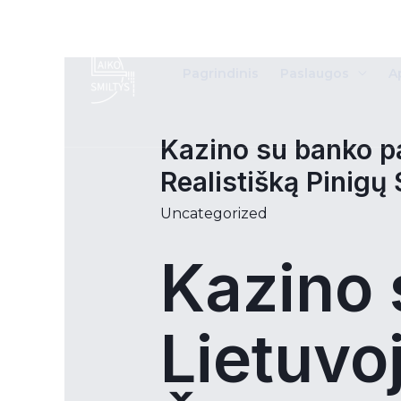
Skip
to
content
Pagrindinis
Paslaugos
A
Kazino su banko pa
Realistišką Pinigų
Uncategorized
Kazino
Lietuvo