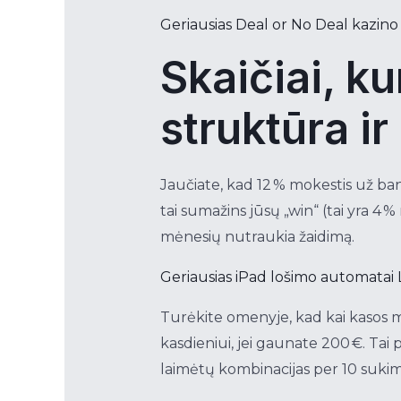
Geriausias Deal or No Deal kazino 
Skaičiai, k
struktūra i
Jaučiate, kad 12 % mokestis už ba
tai sumažins jūsų „win“ (tai yra 4 %
mėnesių nutraukia žaidimą.
Geriausias iPad lošimo automatai L
Turėkite omenyje, kad kai kasos m
kasdieniui, jei gaunate 200 €. Tai 
laimėtų kombinacijas per 10 suki