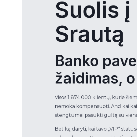
Šuolis į
Srautą
Banko pave
žaidimas, o 
Visos 1 874 000 klientų, kurie šiem
nemoka kompensuoti. And kai kai 
stengtumei pasukti gultą su viena 
Bet ką daryti, kai tavo „VIP“ statu