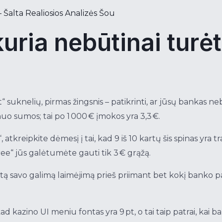
 Šalta Realiosios Analizės Šou
 kuria nebūtinai tur
 suknelių, pirmas žingsnis – patikrinti, ar jūsų bankas ne
uo sumos; tai po 1 000 € įmokos yra 3,3 €.
, atkreipkite dėmesį į tai, kad 9 iš 10 kartų šis spinas yra
free“ jūs galėtumėte gauti tik 3 € grąžą.
rtą savo galimą laimėjimą prieš priimant bet kokį banko pave
 kad kazino UI meniu fontas yra 9 pt, o tai taip patrai, kai