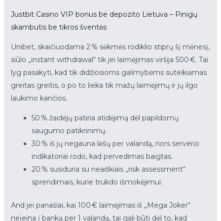
Justbit Casino VIP bonus be depozito Lietuva – Pinigų
skambutis be tikros šventės
Unibet, skaičiuodama 2 % sėkmės rodiklio stiprų šį mėnesį,
siūlo „instant withdrawal“ tik jei laimėjimas viršija 500 €. Tai
lyg pasakyti, kad tik didžiosioms galimybėms suteikiamas
greitas greitis, o po to lieka tik mažų laimėjimų ir jų ilgo
laukimo kančios.
50 % žaidėjų patiria atidėjimą dėl papildomų
saugumo patikrinimų.
30 % iš jų negauna lėšų per valandą, nors serverio
indikatoriai rodo, kad pervedimas baigtas.
20 % susiduria su neaiškiais „risk assessment“
sprendimais, kurie trukdo išmokėjimui.
And jei panašiai, kai 100 € laimėjimas iš „Mega Joker“
neįeina į banką per 1 valandą, tai gali būti dėl to, kad