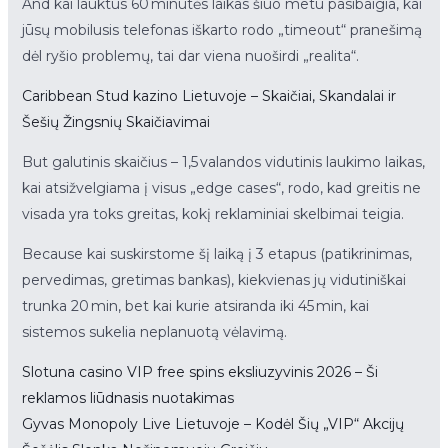
And kai lauktus 60 minutės laikas šiuo metu pasibaigia, kai
jūsų mobilusis telefonas iškarto rodo „timeout“ pranešimą
dėl ryšio problemų, tai dar viena nuoširdi „realita“.
Caribbean Stud kazino Lietuvoje – Skaičiai, Skandalai ir
Šešių Žingsnių Skaičiavimai
But galutinis skaičius – 1,5 valandos vidutinis laukimo laikas,
kai atsižvelgiama į visus „edge cases“, rodo, kad greitis ne
visada yra toks greitas, kokį reklaminiai skelbimai teigia.
Because kai suskirstome šį laiką į 3 etapus (patikrinimas,
pervedimas, gretimas bankas), kiekvienas jų vidutiniškai
trunka 20 min, bet kai kurie atsiranda iki 45 min, kai
sistemos sukelia neplanuotą vėlavimą.
Slotuna casino VIP free spins eksliuzyvinis 2026 – Ši
reklamos liūdnasis nuotakimas
Gyvas Monopoly Live Lietuvoje – Kodėl Šių „VIP“ Akcijų