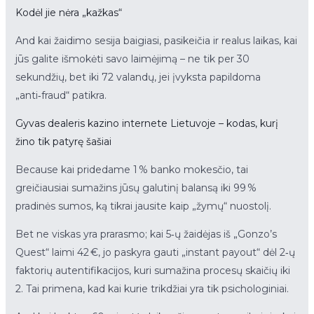
Kodėl jie nėra „kažkas“
And kai žaidimo sesija baigiasi, pasikeičia ir realus laikas, kai
jūs galite išmokėti savo laimėjimą – ne tik per 30
sekundžių, bet iki 72 valandų, jei įvyksta papildoma
„anti‑fraud“ patikra.
Gyvas dealeris kazino internete Lietuvoje – kodas, kurį
žino tik patyrę šašiai
Because kai pridedame 1 % banko mokesčio, tai
greičiausiai sumažins jūsų galutinį balansą iki 99 %
pradinės sumos, ką tikrai jausite kaip „žymų“ nuostolį.
Bet ne viskas yra prarasmo; kai 5‑ų žaidėjas iš „Gonzo’s
Quest“ laimi 42 €, jo paskyra gauti „instant payout“ dėl 2‑ų
faktorių autentifikacijos, kuri sumažina procesų skaičių iki
2. Tai primena, kad kai kurie trikdžiai yra tik psichologiniai.