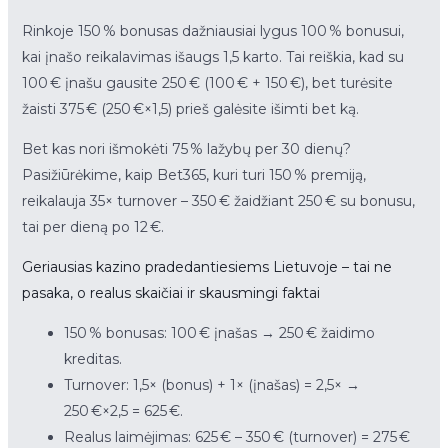
Rinkoje 150 % bonusas dažniausiai lygus 100 % bonusui,
kai įnašo reikalavimas išaugs 1,5 karto. Tai reiškia, kad su
100 € įnašu gausite 250 € (100 € + 150 €), bet turėsite
žaisti 375 € (250 €×1,5) prieš galėsite išimti bet ką.
Bet kas nori išmokėti 75 % lažybų per 30 dienų?
Pasižiūrėkime, kaip Bet365, kuri turi 150 % premiją,
reikalauja 35× turnover – 350 € žaidžiant 250 € su bonusu,
tai per dieną po 12 €.
Geriausias kazino pradedantiesiems Lietuvoje – tai ne
pasaka, o realus skaičiai ir skausmingi faktai
150 % bonusas: 100 € įnašas → 250 € žaidimo
kreditas.
Turnover: 1,5× (bonus) + 1× (įnašas) = 2,5× →
250 €×2,5 = 625 €.
Realus laimėjimas: 625 € – 350 € (turnover) = 275 €