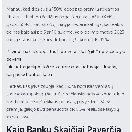
Manau, kad didžiausių 150% depozito premijų reklamos
tikslas – atkabinti žaidėjus pagal formulę „įdėk 100 € –
gauk 150 €”. Pati skaičių magija nebereikalinga, kai realus
pelnas baigiasi po 5 ar 10 sukimo, kaip galime matyti 2023
metų statistikoje, kai vidutinė grąža krenta iki 92 %.
Kazino mažas depozitas Lietuvoje – kai “gift” ne visada yra
dovana
Fiksuotas jackpot lošimo automatai Lietuvoje – kodas,
kurį neradi ant plakatų
Betkas, kas įsivaizduoja, kad 150 % bonusas verčiasi į
„nemokamą pinigų šaltinį”, greičiausiai neįsivaizduoja, kad
kasdienė banko ištekliaus porašau, pavyzdžiui, 30 %
premija, galėjo būti panaudota tik 0,5 € realiuose lažybų
žaidimuose.
Kaip Bankų Skaičiai Paverčia