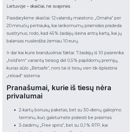
Lietuvoje – skaičiai, ne svajonės
Pasidarykime skaičiai: 12 valandų maratono „Omaha“ per
20 minučių pertrauką, kai lankomumų piramidės pradeda
susitrynus, rodo, kad 45 % žaidėjų išeina antrą kartą, kai jų
balansas nusileidžia žemiau 10 eurų.
Ir dar kai kurie branduoliniai faktai: 7 žaidėjų iš 10 pasirenka
„hold’em“ variantą tiesiog dėl 0,5 % papildomų premijų,
kurias siūlo „Betsafe“, nors tai iš tiesų vien tik išplėstinė
„reload“ sistema.
Pranašumai, kurie iš tiesų nėra
privalumai
2‑kartų bonusų paketas, bet su 30‑dienų galiojimo
terminu, kurį galėtumėte praleisti be prasmės
3‑žaidimų „Free spins“, bet su 0,1 % RTP, kai