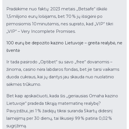
Pradėkime nuo faktų: 2023 metais „Betsafe“ iškėlė
1,5 milijono eurų lošėjams, bet 70 % jų išsigėrė po
pirmosiomis 10 minutėmis, nes suprato, kad „VIP“ tikri
„VIP“ – Very Incomplete Promises.
100 eurų be depozito kazino Lietuvoje – greita realybė, ne
šventė
Ir tada pasirodo „Optibet“ su savo „free“ dovanomis –
žinoma, casino nėra labdaros fondas, bet jie tarsi vaikams
duoda cukraus, kai jų dantys jau skauda nuo nuolatinio
sėkmės trūkumo.
Bet kaip apskaičiuoti, kada šis „geriausias Omaha kazino
Lietuvoje“ pradeda tikrąją matematinę realybę?
Pavyzdžiui, jei 1 % žaidėjų tikrai suranda 5 kartų didesnį
laimėjimą per 30 dienų, tai likusieji 99 % patiria 0,02 %
sugrįžimą.