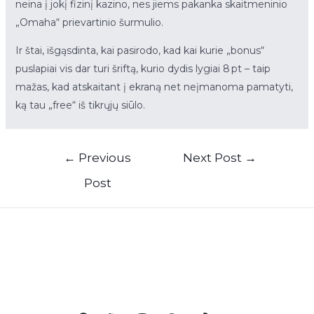
neina į jokį fizinį kazino, nes jiems pakanka skaitmeninio
„Omaha“ prievartinio šurmulio.
Ir štai, išgąsdinta, kai pasirodo, kad kai kurie „bonus“
puslapiai vis dar turi šriftą, kurio dydis lygiai 8 pt – taip
mažas, kad atskaitant į ekraną net neįmanoma pamatyti,
ką tau „free“ iš tikrųjų siūlo.
Post
←
Previous
Next Post
→
navigation
Post