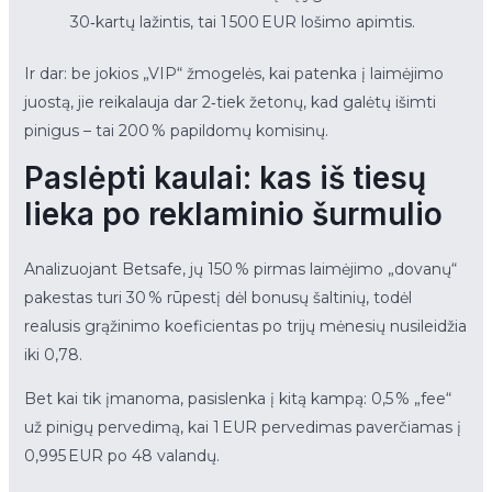
30‑kartų lažintis, tai 1 500 EUR lošimo apimtis.
Ir dar: be jokios „VIP“ žmogelės, kai patenka į laimėjimo
juostą, jie reikalauja dar 2‑tiek žetonų, kad galėtų išimti
pinigus – tai 200 % papildomų komisinų.
Paslėpti kaulai: kas iš tiesų
lieka po reklaminio šurmulio
Analizuojant Betsafe, jų 150 % pirmas laimėjimo „dovanų“
pakestas turi 30 % rūpestį dėl bonusų šaltinių, todėl
realusis grąžinimo koeficientas po trijų mėnesių nusileidžia
iki 0,78.
Bet kai tik įmanoma, pasislenka į kitą kampą: 0,5 % „fee“
už pinigų pervedimą, kai 1 EUR pervedimas paverčiamas į
0,995 EUR po 48 valandų.