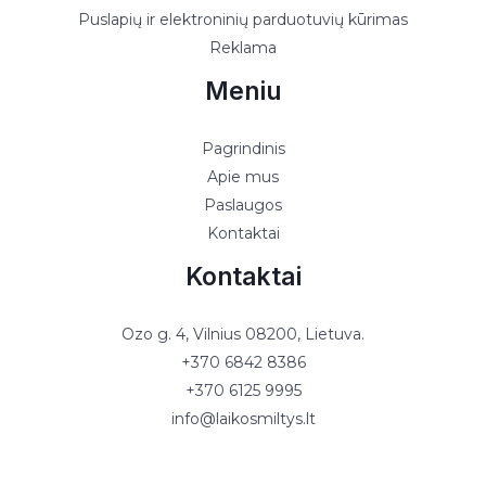
Puslapių ir elektroninių parduotuvių kūrimas
Reklama
Meniu
Pagrindinis
Apie mus
Paslaugos
Kontaktai
Kontaktai
Ozo g. 4, Vilnius 08200, Lietuva.
+370 6842 8386
+370 6125 9995
info@laikosmiltys.lt