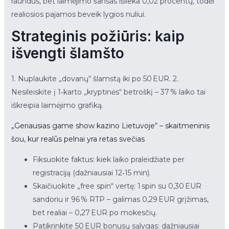
raundus, bet laimėjimo šansas išlieka 0,02 procentų, todėl
realiosios pajamos beveik lygios nuliui.
Strateginis požiūris: kaip
išvengti šlamšto
1. Nuplaukite „dovanų“ šlamstą iki po 50 EUR. 2.
Nesileiskite į 1‑karto „kryptinės“ betroškį – 37 % laiko tai
iškreipia laimėjimo grafiką.
„Geriausias game show kazino Lietuvoje“ – skaitmeninis
šou, kur realūs pelnai yra retas svečias
Fiksuokite faktus: kiek laiko praleidžiate per
registraciją (dažniausiai 12‑15 min).
Skaičiuokite „free spin“ vertę: 1 spin su 0,30 EUR
sandoriu ir 96 % RTP – galimas 0,29 EUR grįžimas,
bet realiai – 0,27 EUR po mokesčių.
Patikrinkite 50 EUR bonusų sąlygas: dažniausiai