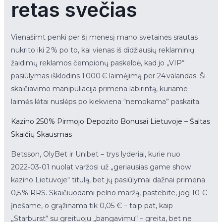
retas svečias
Vienašimt penki per šį mėnesį mano svetainės srautas
nukrito iki 2 % po to, kai vienas iš didžiausių reklaminių
žaidimų reklamos čempionų paskelbė, kad jo „VIP“
pasiūlymas išklodins 1 000 € laimėjimą per 24 valandas. Ši
skaičiavimo manipuliacija primena labirintą, kuriame
laimės lėtai nuslėps po kiekviena “nemokama” paskaita.
Kazino 250% Pirmojo Depozito Bonusai Lietuvoje – Šaltas
Skaičių Skausmas
Betsson, OlyBet ir Unibet – trys lyderiai, kurie nuo
2022‑03‑01 nuolat varžosi už „geriausias game show
kazino Lietuvoje“ titulą, bet jų pasiūlymai dažnai primena
0,5 % RRS. Skaičiuodami pelno maržą, pastebite, jog 10 €
įnešame, o grąžinama tik 0,05 € – taip pat, kaip
„Starburst“ su greituoju „bangavimu“ – greita, bet ne