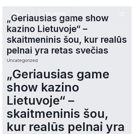
Skip
to
UŽKLAUSA
„Geriausias game show
MAI
content
kazino Lietuvoje“ –
ME
skaitmeninis šou, kur realūs
pelnai yra retas svečias
Uncategorized
„Geriausias game
show kazino
Lietuvoje“ –
skaitmeninis šou,
kur realūs pelnai yra