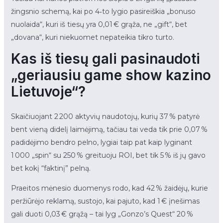
žingsnio schemą, kai po 4‑to lygio pasireiškia „bonuso
nuolaida“, kuri iš tiesų yra 0,01 € grąža, ne „gift“, bet
„dovana“, kuri niekuomet nepateikia tikro turto.
Kas iš tiesų gali pasinaudoti
„geriausiu game show kazino
Lietuvoje“?
Skaičiuojant 2 200 aktyvių naudotojų, kurių 37 % patyrė
bent vieną didelį laimėjimą, tačiau tai veda tik prie 0,07 %
padidėjimo bendro pelno, lygiai taip pat kaip lyginant
1 000 „spin“ su 250 % greituoju ROI, bet tik 5 % iš jų gavo
bet kokį “faktinį” pelną.
Praeitos mėnesio duomenys rodo, kad 42 % žaidėjų, kurie
peržiūrėjo reklamą, sustojo, kai pajuto, kad 1 € įnešimas
gali duoti 0,03 € grąžą – tai lyg „Gonzo’s Quest“ 20 %