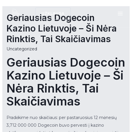
Skip
to
UŽKLAUSA
Geriausias Dogecoin
MAI
content
Kazino Lietuvoje – Ši Nėra
ME
Rinktis, Tai Skaičiavimas
Uncategorized
Geriausias Dogecoin
Kazino Lietuvoje – Ši
Nėra Rinktis, Tai
Skaičiavimas
Pradėkime nuo skaičiaus: per pastaruosius 12 mėnesių
3,712 000 000 Dogecoin buvo pervesti į kazino