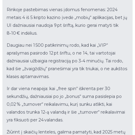
Rinkoje pastebimas vienas įdomus fenomenas: 2024
metais 4 iš 5 kripto kazino įvedė „mobių“ aplikacijas, bet jų
UI dažniausiai naudoja 9 pt šriftą, kurio gerai matyti tik
8‑10 € indėlius.
Daugiau nei 1 500 patikrinimų rodo, kad kai „VIP“
aprašymas pasirodo 12 pt šriftu, o ne 14, tai vartotojai
dažniausiai užbaigia registraciją po 3‑4 minučių. Tai rodo,
kad šie „žvaigždžių“ pranešimai yra tik triukai, o ne aukštos
klasės aptarnavimas.
Ir dar viena neapėja: kai „free spin“ iškrenta per 30
sekundžių, dažniausiai po jo „bonus“ suma pasislepia po
0,02 % „turnover“ reikalavimu, kurį sunku atlikti, kai
valandos trunka 12‑ą valandą ir šie „turnover“ reikalavimai
yra fiksuoti per 24 valandas.
Žiūrint į skaičių lenteles, galima pamatyti, kad 2025 metų