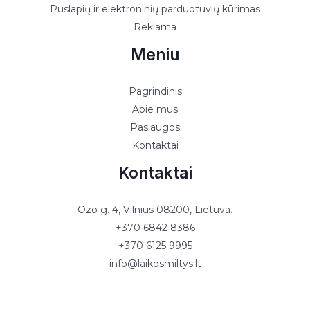
Puslapių ir elektroninių parduotuvių kūrimas
Reklama
Meniu
Pagrindinis
Apie mus
Paslaugos
Kontaktai
Kontaktai
Ozo g. 4, Vilnius 08200, Lietuva.
+370 6842 8386
+370 6125 9995
info@laikosmiltys.lt