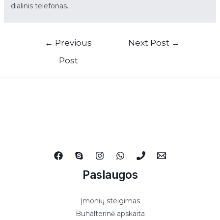
dialinis telefonas.
Post
←
Previous
Next Post
→
navigation
Post
Paslaugos
Įmonių steigimas
Buhalterinė apskaita