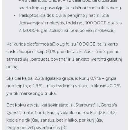
– 48 valandos, Unibet – 72 valandos; tai didžiausia
sparta kripto pasaulyje, kur dažnai trunka iki 5 dienų.
Paslėptos išlaidos: 0,3 % perėjimo į fiat ir 1,2 %
„konversijos“ mokestis, todėl net 100 DOGE gautas
iš 15 000 € gali išblukti iki 1,8 € po visų mokesčių.
Kai kurios platformos siūlo „gift“ su 10 DOGE, tai iš karto
suskaičiuojami kaip 0,1 % padidintas įnašas – todėl geriau
atmesti šią „parduota dovana“ ir iš anksto įvertinti galutinį
pelną.
Skaičiai kalba: 2,5 % ilgalaikė grąža, iš kurių 0,7 % – grąža
nuo kripto, o 1,8 % – nuo tradicinių valiutų, o likusios 0,0 %
yra tik marketingo triukai.
Bet kokiu atveju, kai šokinėjate iš „Starburst“ į „Gonzo’s
Quest“, turite žinoti, kad jų volatilumo rodikliai (2,5 ir 3,2)
keičia ne tik jūsų šansus, bet ir laiko, per kurį jūsų
Dogecoin vėl paverčiamas į €.