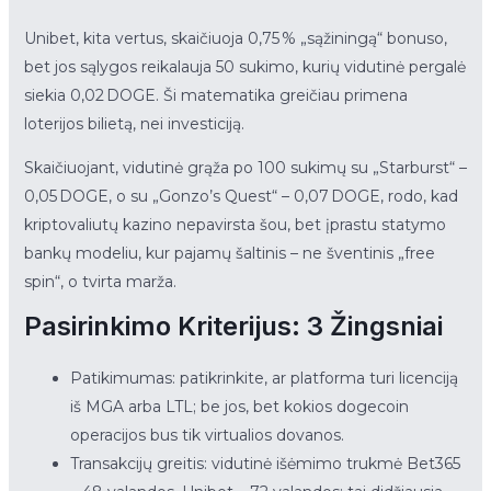
Unibet, kita vertus, skaičiuoja 0,75 % „sąžiningą“ bonuso,
bet jos sąlygos reikalauja 50 sukimo, kurių vidutinė pergalė
siekia 0,02 DOGE. Ši matematika greičiau primena
loterijos bilietą, nei investiciją.
Skaičiuojant, vidutinė grąža po 100 sukimų su „Starburst“ –
0,05 DOGE, o su „Gonzo’s Quest“ – 0,07 DOGE, rodo, kad
kriptovaliutų kazino nepavirsta šou, bet įprastu statymo
bankų modeliu, kur pajamų šaltinis – ne šventinis „free
spin“, o tvirta marža.
Pasirinkimo Kriterijus: 3 Žingsniai
Patikimumas: patikrinkite, ar platforma turi licenciją
iš MGA arba LTL; be jos, bet kokios dogecoin
operacijos bus tik virtualios dovanos.
Transakcijų greitis: vidutinė išėmimo trukmė Bet365