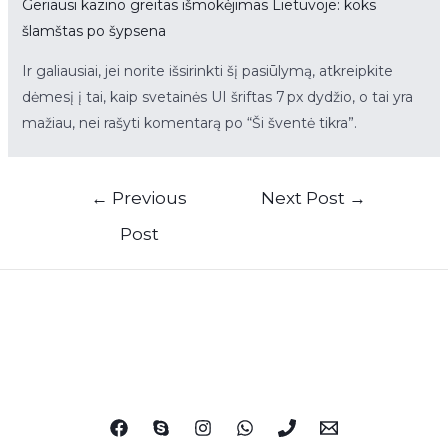
Geriausi kazino greitas išmokėjimas Lietuvoje: koks
šlamštas po šypsena
Ir galiausiai, jei norite išsirinkti šį pasiūlymą, atkreipkite
dėmesį į tai, kaip svetainės UI šriftas 7 px dydžio, o tai yra
mažiau, nei rašyti komentarą po “Ši šventė tikra”.
Post
←
Previous
Next Post
→
navigation
Post