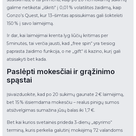
galime netikėtai „iškriti“ į 0,01 % volatilitės žaidimą, kaip
Gonzo’s Quest, kur 13–šimtas apsisukimas gali šoktelėti
150 % į savo laimėjimą.
Ir dar, kai laimėjimai krenta lyg liūčių kritimas per
5 minutės, tai verčia jausti, kad „free spin“ yra tiesiog
paprasta žaidimo funkcija, o ne „gift“ iš kazino, kurį gali
atsisakyti bet kada.
Paslėpti mokesčiai ir grąžinimo
spąstai
Įsivaizduokite, kad po 20 sukimų gaunate 2 € laimėjimą,
bet 15 % išsiemdama mokesčiu – realus pinigų sumos
atsižvelgimas sumažina jūsų balas iki 1,7 €.
Bet kai kurios svetainės prideda 3‑dienų „apyrimo“
terminą, kuris perkelia galutinį mokėjimą 72 valandoms