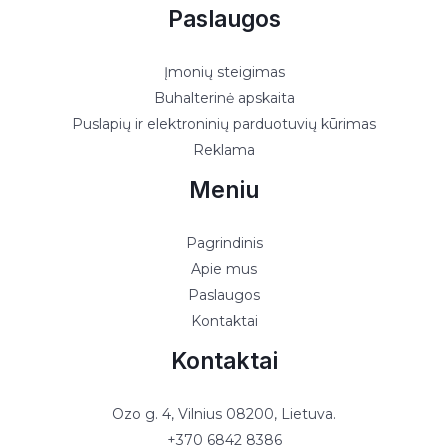
Paslaugos
Įmonių steigimas
Buhalterinė apskaita
Puslapių ir elektroninių parduotuvių kūrimas
Reklama
Meniu
Pagrindinis
Apie mus
Paslaugos
Kontaktai
Kontaktai
Ozo g. 4, Vilnius 08200, Lietuva.
+370 6842 8386